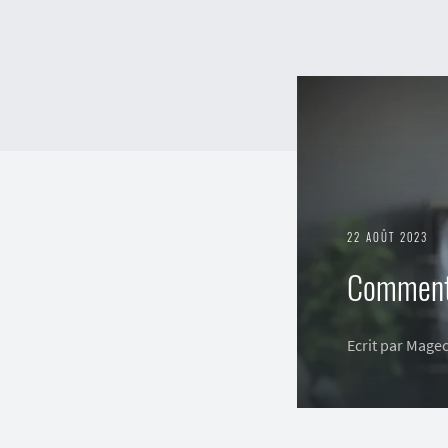
22 AOÛT 2023
Comment 
Ecrit par Mage