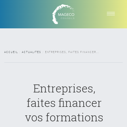
A PROPOS
FORMATIONS
TEAM BUILDING
ACCUEIL
ACTUALITÉS
ENTREPRISES, FAITES FINANCER...
ACTUALITES
CONTACTS
RÉSERVEZ VOTRE SESSION
Entreprises,
faites financer
vos formations