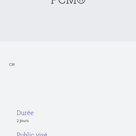
CM
Durée
2 jours
Public visé